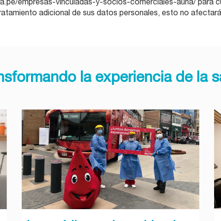
na.pe/empresas-vinculadas-y-socios-comerciales-auna/ para cum
ratamiento adicional de sus datos personales, esto no afectará 
nsformando la experiencia de la s