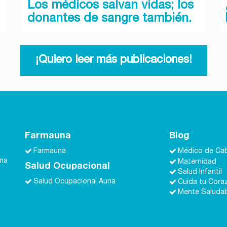
Los médicos salvan vidas; los
donantes de sangre también.
¡Quiero leer más publicaciones!
Farmauna
Blog
Farmauna
Médico de Ca
una
Maternidad
Salud Ocupacional
Salud Infantil
Salud Ocupacional Auna
Cuida tu Cora
Mente Saluda