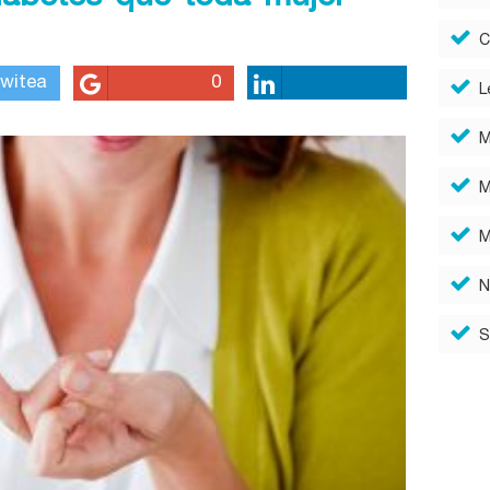
C
witea
0
L
M
M
M
N
S