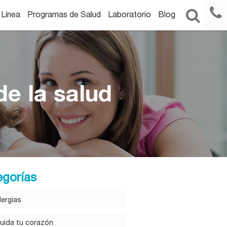
 Línea
Programas de Salud
Laboratorio
Blog
e la salud
egorías
lergias
uida tu corazón