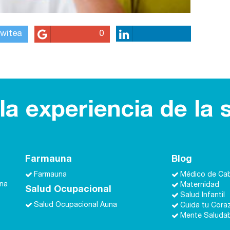
witea
0
a experiencia de la 
Farmauna
Blog
Farmauna
Médico de Ca
una
Maternidad
Salud Ocupacional
Salud Infantil
Salud Ocupacional Auna
Cuida tu Cora
Mente Saluda