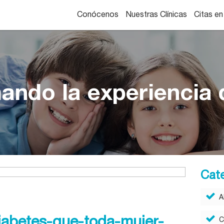
Conócenos
Nuestras Clínicas
Citas en
ando la experiencia d
Cat
A
iabetes-que-toda-mujer-
C