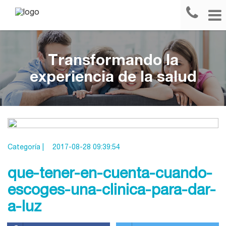
Transformando la
experiencia de la salud
Categoría |
2017-08-28 09:39:54
que-tener-en-cuenta-cuando-
escoges-una-clinica-para-dar-
a-luz