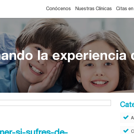
Conócenos
Nuestras Clínicas
Citas en
ando la experiencia d
Cat
A
er-si-sufres-de-
C