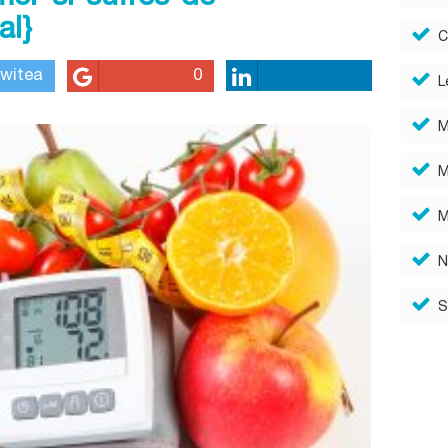
al}
C
witea
0
L
M
M
M
N
S