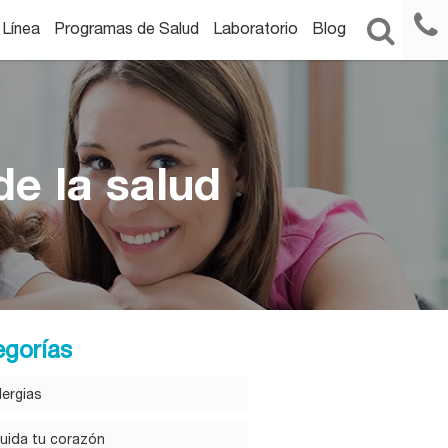
 Línea
Programas de Salud
Laboratorio
Blog
e la salud
egorías
lergias
uida tu corazón