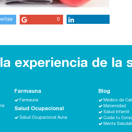
witea
0
a experiencia de la 
Farmauna
Blog
Farmauna
Médico de Ca
una
Maternidad
Salud Ocupacional
Salud Infantil
Salud Ocupacional Auna
Cuida tu Cora
Mente Saluda