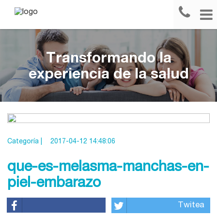
Transformando la
experiencia de la salud
Categoría |
2017-04-12 14:48:06
que-es-melasma-manchas-en-
piel-embarazo
Twitea