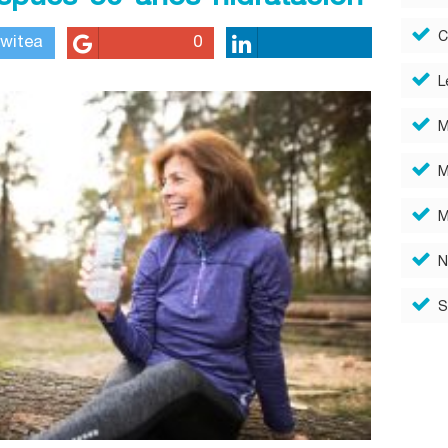
C
witea
0
L
M
M
M
N
S