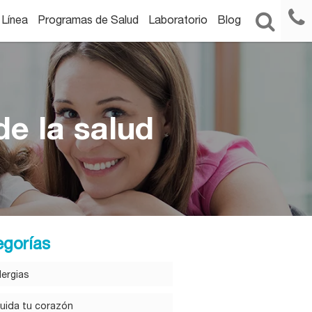
 Línea
Programas de Salud
Laboratorio
Blog
e la salud
egorías
lergias
uida tu corazón