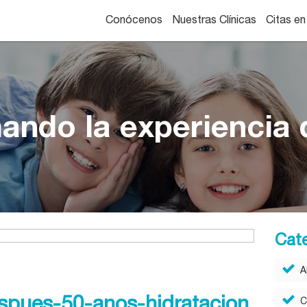
Conócenos
Nuestras Clínicas
Citas en
ando la experiencia d
Cat
A
espues-50-anos-hidratacion
C