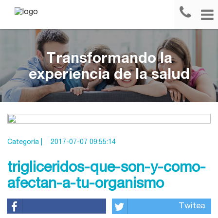
Transformando la
experiencia de la salud
Categoría |
2017-07-07 09:55:14
trigliceridos-que-son-y-como-
afectan-a-tu-organismo
Twitea