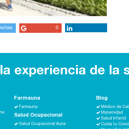
witea
0
a experiencia de la 
Farmauna
Blog
Farmauna
Médico de Ca
una
Maternidad
Salud Ocupacional
Salud Infantil
Salud Ocupacional Auna
Cuida tu Cora