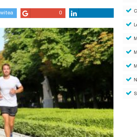
C
witea
0
L
M
M
M
N
S