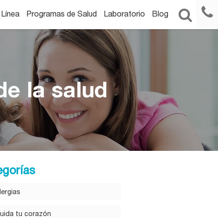
 Línea
Programas de Salud
Laboratorio
Blog
e la salud
egorías
lergias
uida tu corazón